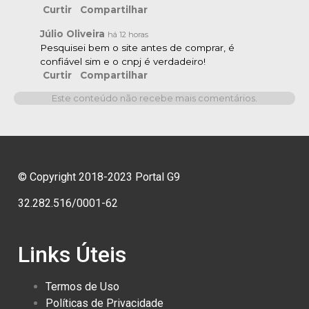
Curtir
Compartilhar
Júlio Oliveira
há 12 horas
Pesquisei bem o site antes de comprar, é
confiável sim e o cnpj é verdadeiro!
Curtir
Compartilhar
Este conteúdo não recebe mais comentários.
© Copyright 2018-2023 Portal G9
32.282.516/0001-62
Links Úteis
Termos de Uso
Políticas de Privacidade