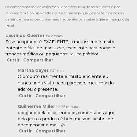
Os comentários são de responsabilidade exclusiva de seus autores e não
representam a opinião deste site. Se achar algo que viole os termos de uso,
denuncie. Leia as perguntas mais frequentes para saber o que é impróprio ou
ilegal.
Laurindo Guerrer
há 2 horas
Esse adaptador é EXCELENTE, a motosserra é muito
potente e fácil de manusear, excelente para podas e
troncos médios ou pequenos! Muito prático!
Curtir
Compartilhar
Martha Gayer
há 1 hora
O produto realmente é muito eficiente eu
nunca tinha visto nada parecido, meu marido
adorou o presente.
Curtir
Compartilhar
Guilherme Miller
há 23 minutos
obrigado pela dica, lendo os comentários aqui,
pelo jeito o produto é bom mesmo, acabei de
encomendar o meu 👍
Curtir
Compartilhar