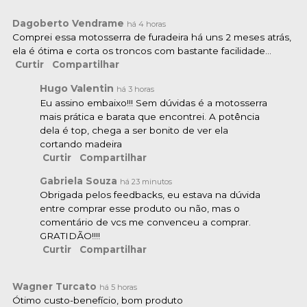
Dagoberto Vendrame
há 4 horas
Comprei essa motosserra de furadeira há uns 2 meses atrás,
ela é ótima e corta os troncos com bastante facilidade…
Curtir
Compartilhar
Hugo Valentin
há 3 horas
Eu assino embaixo!!! Sem dúvidas é a motosserra
mais prática e barata que encontrei. A potência
dela é top, chega a ser bonito de ver ela
cortando madeira
Curtir
Compartilhar
Gabriela Souza
há 23 minutos
Obrigada pelos feedbacks, eu estava na dúvida
entre comprar esse produto ou não, mas o
comentário de vcs me convenceu a comprar.
GRATIDÃO!!!!
Curtir
Compartilhar
Wagner Turcato
há 5 horas
Ótimo custo-benefício, bom produto