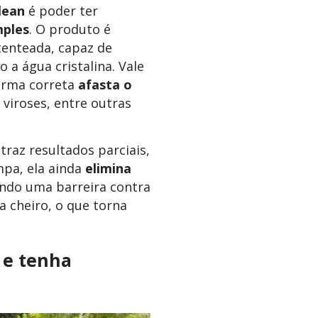
lean
é poder ter
mples
. O produto é
tenteada, capaz de
 a água cristalina. Vale
orma correta
afasta o
 viroses, entre outras
traz resultados parciais,
mpa, ela ainda
elimina
ando uma barreira contra
a cheiro, o que torna
l e tenha