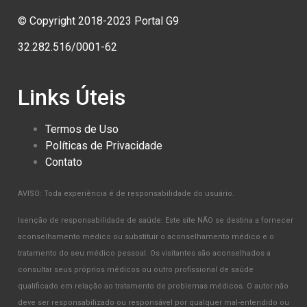
© Copyright 2018-2023 Portal G9
32.282.516/0001-62
Links Úteis
Termos de Uso
Políticas de Privacidade
Contato
AVISO: Toda experiência é de responsabilidade do usuário.
Isenção de responsabilidade de saúde: Este site NÃO se destina a fornecer
aconselhamento médico ou substituir o aconselhamento médico e o
tratamento do seu médico pessoal. Os visitantes são aconselhados a
consultar seus próprios médicos ou outro profissional de saúde
qualificado em relação ao tratamento de problemas médicos. O autor não
deve ser responsabilizado ou responsável por qualquer mal-entendido ou