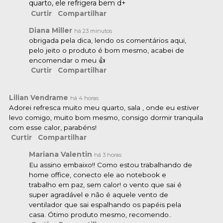
quarto, ele refrigera bem d+
Curtir
Compartilhar
Diana Miller
há 23 minutos
obrigada pela dica, lendo os comentários aqui,
pelo jeito o produto é bom mesmo, acabei de
encomendar o meu 👍
Curtir
Compartilhar
Lilian Vendrame
há 4 horas
Adorei refresca muito meu quarto, sala , onde eu estiver
levo comigo, muito bom mesmo, consigo dormir tranquila
com esse calor, parabéns!
Curtir
Compartilhar
Mariana Valentin
há 3 horas
Eu assino embaixo!! Como estou trabalhando de
home office, conecto ele ao notebook e
trabalho em paz, sem calor! o vento que sai é
super agradável e não é aquele vento de
ventilador que sai espalhando os papéis pela
casa. Ótimo produto mesmo, recomendo..