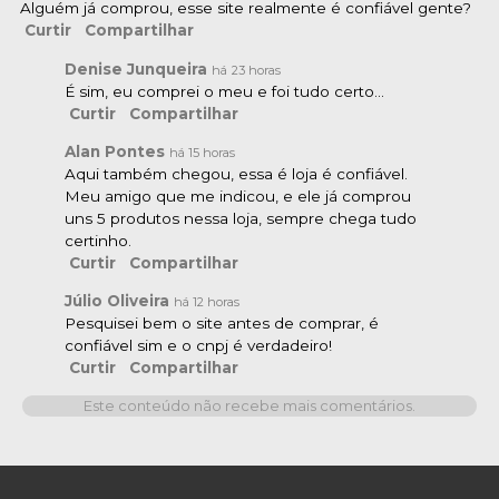
Alguém já comprou, esse site realmente é confiável gente?
Curtir
Compartilhar
Denise Junqueira
há
23 horas
É sim, eu comprei o meu e foi tudo certo…
Curtir
Compartilhar
Alan Pontes
há 15 horas
Aqui também chegou, essa é loja é confiável.
Meu amigo que me indicou, e ele já comprou
uns 5 produtos nessa loja, sempre chega tudo
certinho.
Curtir
Compartilhar
Júlio Oliveira
há 12 horas
Pesquisei bem o site antes de comprar, é
confiável sim e o cnpj é verdadeiro!
Curtir
Compartilhar
Este conteúdo não recebe mais comentários.