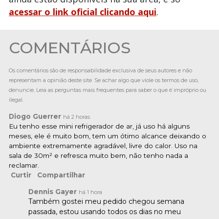
acessar o link oficial clicando aqui
.
COMENTÁRIOS
Os comentários são de responsabilidade exclusiva de seus autores e não
representam a opinião deste site. Se achar algo que viole os termos de uso,
denuncie. Leia as perguntas mais frequentes para saber o que é impróprio ou
ilegal.
Diogo Guerrer
há 2 horas
Eu tenho esse mini refrigerador de ar, já uso há alguns
meses, ele é muito bom, tem um ótimo alcance deixando o
ambiente extremamente agradável, livre do calor. Uso na
sala de 30m² e refresca muito bem, não tenho nada a
reclamar.
Curtir
Compartilhar
Dennis Gayer
há 1 hora
Também gostei meu pedido chegou semana
passada, estou usando todos os dias no meu