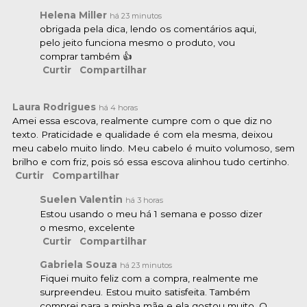
Helena Miller
há 23 minutos
obrigada pela dica, lendo os comentários aqui,
pelo jeito funciona mesmo o produto, vou
comprar também 👍
Curtir
Compartilhar
Laura Rodrigues
há 4 horas
Amei essa escova, realmente cumpre com o que diz no
texto. Praticidade e qualidade é com ela mesma, deixou
meu cabelo muito lindo. Meu cabelo é muito volumoso, sem
brilho e com friz, pois só essa escova alinhou tudo certinho.
Curtir
Compartilhar
Suelen Valentin
há 3 horas
Estou usando o meu há 1 semana e posso dizer
o mesmo, excelente
Curtir
Compartilhar
Gabriela Souza
há 23 minutos
Fiquei muito feliz com a compra, realmente me
surpreendeu. Estou muito satisfeita. Também
comprei para a minha mãe e ela gostou muito. O