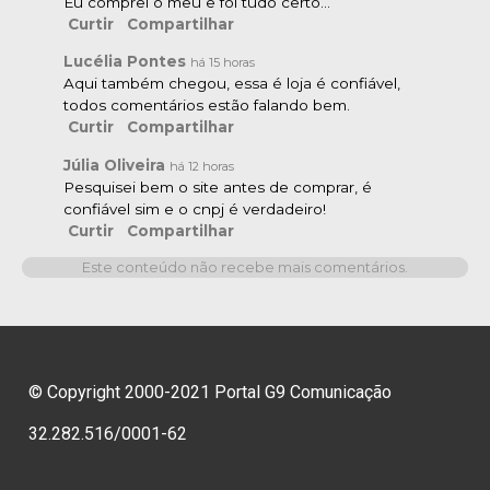
Eu comprei o meu e foi tudo certo…
Curtir
Compartilhar
Lucélia Pontes
há 15 horas
Aqui também chegou, essa é loja é confiável,
todos comentários estão falando bem.
Curtir
Compartilhar
Júlia Oliveira
há 12 horas
Pesquisei bem o site antes de comprar, é
confiável sim e o cnpj é verdadeiro!
Curtir
Compartilhar
Este conteúdo não recebe mais comentários.
© Copyright 2000-2021 Portal G9 Comunicação
32.282.516/0001-62